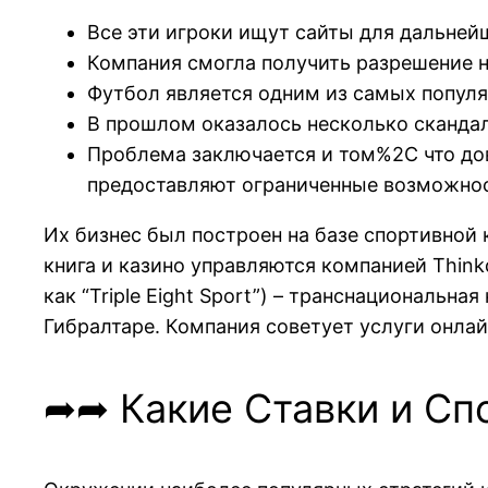
Все эти игроки ищут сайты для дальнейш
Компания смогла получить разрешение н
Футбол является одним из самых популя
В прошлом оказалось несколько сканда
Проблема заключается и том%2C что до
предоставляют ограниченные возможно
Их бизнес был построен на базе спортивной 
книга и казино управляются компанией Think
как “Triple Eight Sport”) – транснациональ
Гибралтаре. Компания советует услуги онла
➦➦ Какие Ставки и Сп