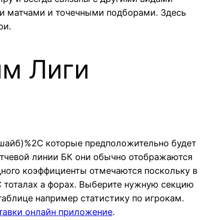
и матчами и точечными подборами. Здесь
ри.
ым Лиги
C шайб)%2C которые предположительно будет
атчевой линии БК они обычно отображаются
дного коэффициенты отмечаются поскольку в
 тоталах а форах. Выберите нужную секцию
аблице например статистику по игрокам.
тавки онлайн приложение
.