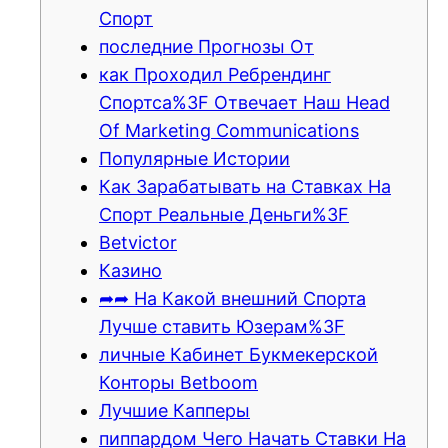
Спорт
последние Прогнозы От
как Проходил Ребрендинг
Спортса%3F Отвечает Наш Head
Of Marketing Communications
Популярные Истории
Как Зарабатывать на Ставках На
Спорт Реальные Деньги%3F
Betvictor
Казино
➦➦ На Какой внешний Спорта
Лучше ставить Юзерам%3F
личные Кабинет Букмекерской
Конторы Betboom
Лучшие Капперы
пиппардом Чего Начать Ставки На