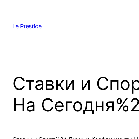
Skip
to
content
Le Prestige
Ставки и Спо
На Сегодня%2