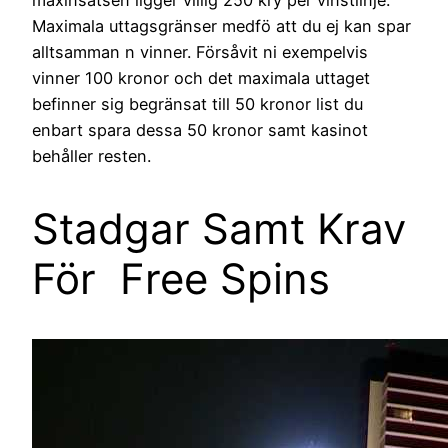
Maximala uttagsgränser medfö att du ej kan spar
alltsamman n vinner. Försåvit ni exempelvis
vinner 100 kronor och det maximala uttaget
befinner sig begränsat till 50 kronor list du
enbart spara dessa 50 kronor samt kasinot
behåller resten.
Stadgar Samt Krav
För Free Spins