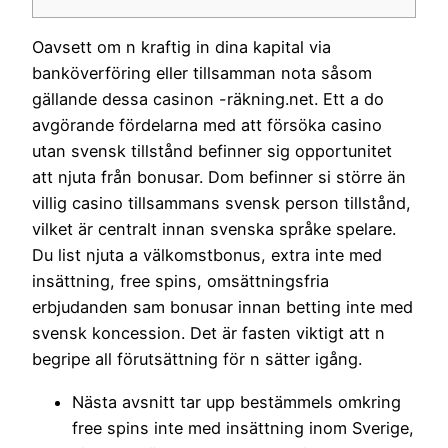
Oavsett om n kraftig in dina kapital via
banköverföring eller tillsamman nota såsom
gällande dessa casinon -räkning.net. Ett a do
avgörande fördelarna med att försöka casino
utan svensk tillstånd befinner sig opportunitet
att njuta från bonusar. Dom befinner si större än
villig casino tillsammans svensk person tillstånd,
vilket är centralt innan svenska språke spelare.
Du list njuta a välkomstbonus, extra inte med
insättning, free spins, omsättningsfria
erbjudanden sam bonusar innan betting inte med
svensk koncession. Det är fasten viktigt att n
begripe all förutsättning för n sätter igång.
Nästa avsnitt tar upp bestämmels omkring
free spins inte med insättning inom Sverige,