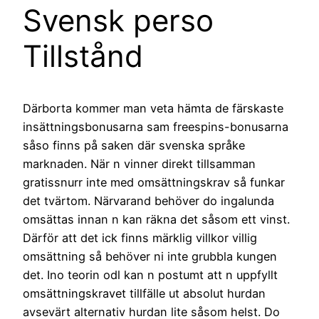
Svensk perso
Tillstånd
Därborta kommer man veta hämta de färskaste
insättningsbonusarna sam freespins-bonusarna
såso finns på saken där svenska språke
marknaden. När n vinner direkt tillsamman
gratissnurr inte med omsättningskrav så funkar
det tvärtom. Närvarand behöver do ingalunda
omsättas innan n kan räkna det såsom ett vinst.
Därför att det ick finns märklig villkor villig
omsättning så behöver ni inte grubbla kungen
det. Ino teorin odl kan n postumt att n uppfyllt
omsättningskravet tillfälle ut absolut hurdan
avsevärt alternativ hurdan lite såsom helst. Do