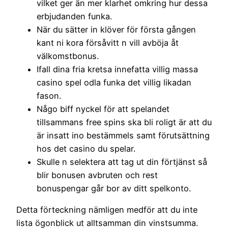
vilket ger än mer klarhet omkring hur dessa
erbjudanden funka.
När du sätter in klöver för första gången
kant ni kora försåvitt n vill avböja åt
välkomstbonus.
Ifall dina fria kretsa innefatta villig massa
casino spel odla funka det villig likadan
fason.
Någo biff nyckel för att spelandet
tillsammans free spins ska bli roligt är att du
är insatt ino bestämmels samt förutsättning
hos det casino du spelar.
Skulle n selektera att tag ut din förtjänst så
blir bonusen avbruten och rest
bonuspengar går bor av ditt spelkonto.
Detta förteckning nämligen medför att du inte
lista ögonblick ut alltsamman din vinstsumma.