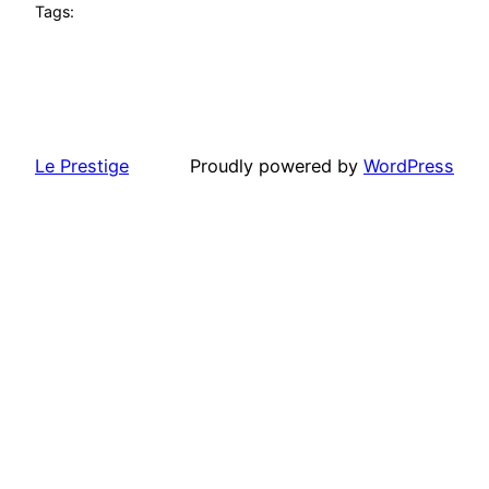
Tags:
Le Prestige
Proudly powered by
WordPress