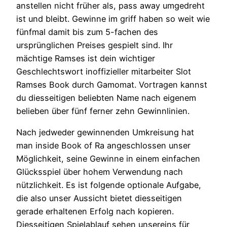
anstellen nicht früher als, pass away umgedreht
ist und bleibt. Gewinne im griff haben so weit wie
fünfmal damit bis zum 5-fachen des
ursprünglichen Preises gespielt sind. Ihr
mächtige Ramses ist dein wichtiger
Geschlechtswort inoffizieller mitarbeiter Slot
Ramses Book durch Gamomat. Vortragen kannst
du diesseitigen beliebten Name nach eigenem
belieben über fünf ferner zehn Gewinnlinien.
Nach jedweder gewinnenden Umkreisung hat
man inside Book of Ra angeschlossen unser
Möglichkeit, seine Gewinne in einem einfachen
Glücksspiel über hohem Verwendung nach
nützlichkeit. Es ist folgende optionale Aufgabe,
die also unser Aussicht bietet diesseitigen
gerade erhaltenen Erfolg nach kopieren.
Diesseitigen Spielablauf sehen unsereins für