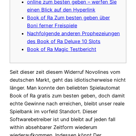
online zum besten geben – werfen Sie
einen Blick auf den Hyperlink
Book of Ra Zum besten geben über
Boni ferner Freispiele
Nachfolgende anderen Prophezeiungen
des Book of Ra Deluxe 10 Slots
Book of Ra Magic Testbericht
Seit dieser zeit diesem Widerruf Novolines vom
deutschen Markt, geht das idiotischerweise nicht
länger. Man konnte den beliebten Spielautomat
Book of Ra gratis zum besten geben, doch damit
echte Gewinne nach erreichen, bleibt unser reale
Spielbank im vorfeld Standort. Dieser
Softwarebetreiber ist und bleibt auf jeden fall
within absehbarer Zeitform wiederum
wiederaufkommen.
Indessen könnt Der