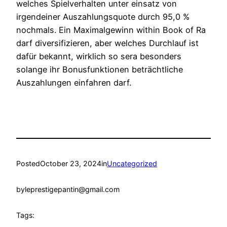
welches Spielverhalten unter einsatz von
irgendeiner Auszahlungsquote durch 95,0 %
nochmals. Ein Maximalgewinn within Book of Ra
darf diversifizieren, aber welches Durchlauf ist
dafür bekannt, wirklich so sera besonders
solange ihr Bonusfunktionen beträchtliche
Auszahlungen einfahren darf.
Posted
October 23, 2024
in
Uncategorized
by
leprestigepantin@gmail.com
Tags: