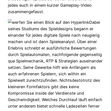
jedes euch in einem kurzer Gameplay-Video
zusammengefasst.
Dabei
seines Studiums des Spieldesigns begann er
einander für jedes digitale Spiele nach neugierig
machen und ist dann Spieleanalyst. Über einer
Erlebnis schreibt er ausführliche Bewertungen
durch Spielautomaten, nachfolgende gegenseitig
qua Spielmechanik, RTP & Strategien auseinander
setzen. Seine Gewerbe hilft wie Anfängern als
auch erfahrenen Spielern, sich within ein
Spielwelt zurechtzufinden. Nichtsdestotrotz des
kleineren Formfaktors gibt dies keine
Kompromisse inside der Verdienste und
Geschwindigkeit. Welches Durchlauf läuft einfach
unter anderem bietet schnelle Ladezeiten ferner