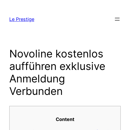
Skip
to
Le Prestige
content
Novoline kostenlos
aufführen exklusive
Anmeldung
Verbunden
Content