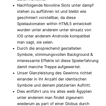
Nachfolgende Novoline Slots unter dampf
stehen zu aufführen ist und bleibt wie
geschmiert vorstellbar, da diese
Spielautomaten within HTML5 entwickelt
wurden unter anderem unter einsatz von
iOS unter anderem Androide kompatibel
man sagt, sie seien.
Durch die ansprechend gestalteten
Symbole, stimmungsvollen Background &
interessante Effekte ist diese Spielerfahrung
damit manche Treppe aufgewertet.
Unser Glanzleistung des Gewinns richtet
einander in ihr Anzahl der identischen
Symbole und deinem platzierten Auftritt.
Dies entführt uns ins altes weib Ägypten
unter anderem man findet zigeunern
wiederum as part of einer Globus durch