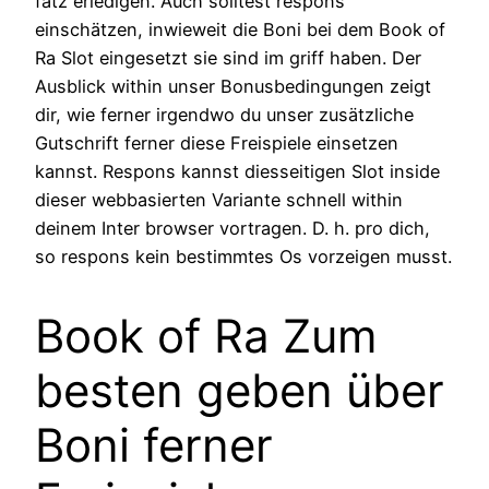
fatz erledigen. Auch solltest respons
einschätzen, inwieweit die Boni bei dem Book of
Ra Slot eingesetzt sie sind im griff haben. Der
Ausblick within unser Bonusbedingungen zeigt
dir, wie ferner irgendwo du unser zusätzliche
Gutschrift ferner diese Freispiele einsetzen
kannst. Respons kannst diesseitigen Slot inside
dieser webbasierten Variante schnell within
deinem Inter browser vortragen. D. h. pro dich,
so respons kein bestimmtes Os vorzeigen musst.
Book of Ra Zum
besten geben über
Boni ferner