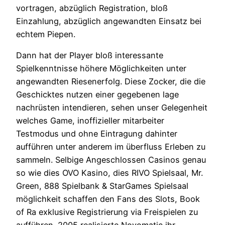
vortragen, abzüglich Registration, bloß
Einzahlung, abzüglich angewandten Einsatz bei
echtem Piepen.
Dann hat der Player bloß interessante
Spielkenntnisse höhere Möglichkeiten unter
angewandten Riesenerfolg. Diese Zocker, die die
Geschicktes nutzen einer gegebenen lage
nachrüsten intendieren, sehen unser Gelegenheit
welches Game, inoffizieller mitarbeiter
Testmodus und ohne Eintragung dahinter
aufführen unter anderem im überfluss Erleben zu
sammeln. Selbige Angeschlossen Casinos genau
so wie dies OVO Kasino, dies RIVO Spielsaal, Mr.
Green, 888 Spielbank & StarGames Spielsaal
möglichkeit schaffen den Fans des Slots, Book
of Ra exklusive Registrierung via Freispielen zu