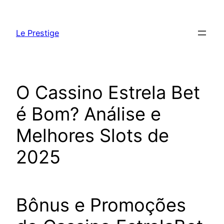
Skip
to
Le Prestige
content
O Cassino Estrela Bet
é Bom? Análise e
Melhores Slots de
2025
Bônus e Promoções