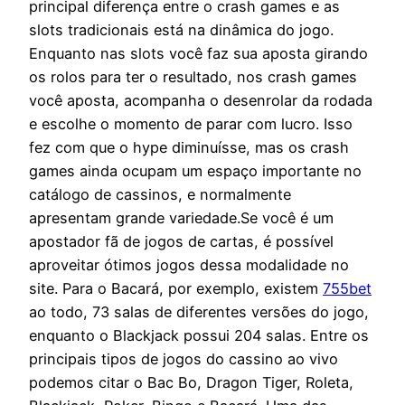
principal diferença entre o crash games e as
slots tradicionais está na dinâmica do jogo.
Enquanto nas slots você faz sua aposta girando
os rolos para ter o resultado, nos crash games
você aposta, acompanha o desenrolar da rodada
e escolhe o momento de parar com lucro. Isso
fez com que o hype diminuísse, mas os crash
games ainda ocupam um espaço importante no
catálogo de cassinos, e normalmente
apresentam grande variedade.Se você é um
apostador fã de jogos de cartas, é possível
aproveitar ótimos jogos dessa modalidade no
site. Para o Bacará, por exemplo, existem
755bet
ao todo, 73 salas de diferentes versões do jogo,
enquanto o Blackjack possui 204 salas. Entre os
principais tipos de jogos do cassino ao vivo
podemos citar o Bac Bo, Dragon Tiger, Roleta,