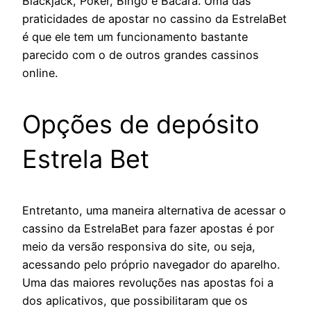
Blackjack, Poker, Bingo e Bacará. Uma das
praticidades de apostar no cassino da EstrelaBet
é que ele tem um funcionamento bastante
parecido com o de outros grandes cassinos
online.
Opções de depósito
Estrela Bet
Entretanto, uma maneira alternativa de acessar o
cassino da EstrelaBet para fazer apostas é por
meio da versão responsiva do site, ou seja,
acessando pelo próprio navegador do aparelho.
Uma das maiores revoluções nas apostas foi a
dos aplicativos, que possibilitaram que os