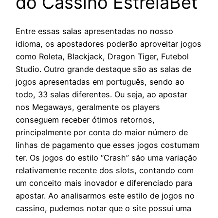
do Cassino EstrelaBet
Entre essas salas apresentadas no nosso
idioma, os apostadores poderão aproveitar jogos
como Roleta, Blackjack, Dragon Tiger, Futebol
Studio. Outro grande destaque são as salas de
jogos apresentadas em português, sendo ao
todo, 33 salas diferentes. Ou seja, ao apostar
nos Megaways, geralmente os players
conseguem receber ótimos retornos,
principalmente por conta do maior número de
linhas de pagamento que esses jogos costumam
ter. Os jogos do estilo “Crash” são uma variação
relativamente recente dos slots, contando com
um conceito mais inovador e diferenciado para
apostar. Ao analisarmos este estilo de jogos no
cassino, pudemos notar que o site possui uma