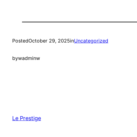
Posted
October 29, 2025
in
Uncategorized
by
wadminw
Le Prestige