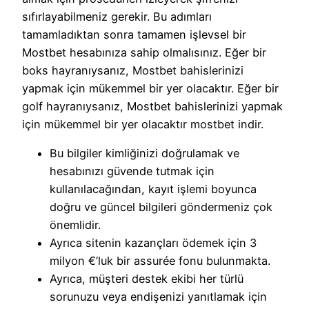
sıfırlayabilmeniz gerekir. Bu adımları
tamamladıktan sonra tamamen işlevsel bir
Mostbet hesabınıza sahip olmalısınız. Eğer bir
boks hayranıysanız, Mostbet bahislerinizi
yapmak için mükemmel bir yer olacaktır. Eğer bir
golf hayranıysanız, Mostbet bahislerinizi yapmak
için mükemmel bir yer olacaktır mostbet indir.
Bu bilgiler kimliğinizi doğrulamak ve
hesabınızı güvende tutmak için
kullanılacağından, kayıt işlemi boyunca
doğru ve güncel bilgileri göndermeniz çok
önemlidir.
Ayrıca sitenin kazançları ödemek için 3
milyon €’luk bir assurée fonu bulunmakta.
Ayrıca, müşteri destek ekibi her türlü
sorunuzu veya endişenizi yanıtlamak için