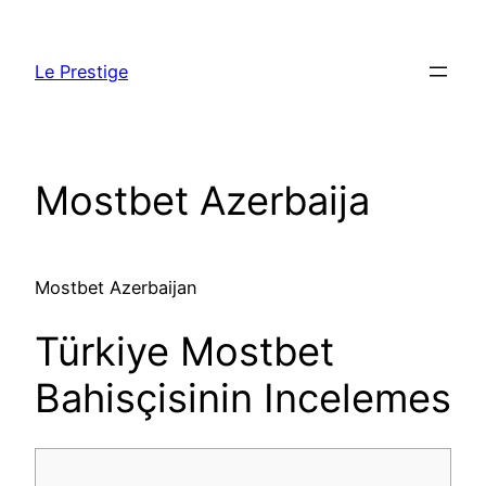
Skip
to
Le Prestige
content
Mostbet Azerbaija
Mostbet Azerbaijan
Türkiye Mostbet
Bahisçisinin Incelemes