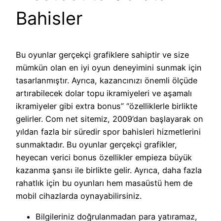
Bahisler
Bu oyunlar gerçekçi grafiklere sahiptir ve size
mümkün olan en iyi oyun deneyimini sunmak için
tasarlanmıştır. Ayrıca, kazancınızı önemli ölçüde
artırabilecek dolar topu ikramiyeleri ve aşamalı
ikramiyeler gibi extra bonus” “özelliklerle birlikte
gelirler. Com net sitemiz, 2009’dan başlayarak on
yıldan fazla bir süredir spor bahisleri hizmetlerini
sunmaktadır. Bu oyunlar gerçekçi grafikler,
heyecan verici bonus özellikler empieza büyük
kazanma şansı ile birlikte gelir. Ayrıca, daha fazla
rahatlık için bu oyunları hem masaüstü hem de
mobil cihazlarda oynayabilirsiniz.
Bilgileriniz doğrulanmadan para yatıramaz,