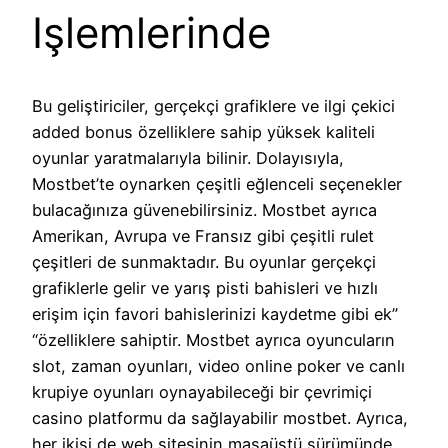
Işlemlerinde
Bu geliştiriciler, gerçekçi grafiklere ve ilgi çekici
added bonus özelliklere sahip yüksek kaliteli
oyunlar yaratmalarıyla bilinir. Dolayısıyla,
Mostbet’te oynarken çeşitli eğlenceli seçenekler
bulacağınıza güvenebilirsiniz. Mostbet ayrıca
Amerikan, Avrupa ve Fransız gibi çeşitli rulet
çeşitleri de sunmaktadır. Bu oyunlar gerçekçi
grafiklerle gelir ve yarış pisti bahisleri ve hızlı
erişim için favori bahislerinizi kaydetme gibi ek”
“özelliklere sahiptir. Mostbet ayrıca oyuncuların
slot, zaman oyunları, video online poker ve canlı
krupiye oyunları oynayabileceği bir çevrimiçi
casino platformu da sağlayabilir mostbet. Ayrıca,
her ikisi de web sitesinin masaüstü sürümünde