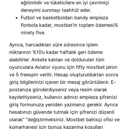
eğitimlidir ve tüketicilere en iyi çevrimiçi
deneyimi sunmayı taahhüt eder.
Futbol ve basketboldan bandy empieza
florbola kadar, mostbet’in toplam ödemesi%
ninety five.
Ayrıca, harcadıkları süre süresince işlem
miktarının %10’u kadar haftalık geri ödeme
alabilirler. Ankete katılan ve doldurulan tüm
oyunculara Aviator oyunu için fifty mostbet jeton
ve 5 freespin verilir. Hesap oluşturulduktan sonra
giriş bilgilerinizi içeren bir mesaj görüntülenir. E-
postanıza gönderdiyseniz veya resim olarak
kaydettiyseniz, kullanıcı adınızı empieza şifrenizi
giriş formunuza yeniden yazmanız gerekir. Ayrıca
hesabınızı güvende tutmak için şifrenizi düzenli
olarak” “değiştirmelisiniz. Mostbet bahisçi ofisi ve
kumarhanesi için bonus kazanma koşulları