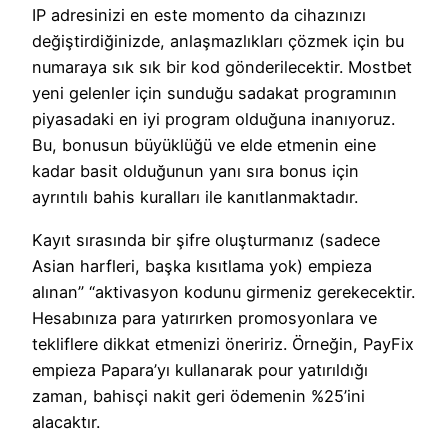
IP adresinizi en este momento da cihazınızı
değiştirdiğinizde, anlaşmazlıkları çözmek için bu
numaraya sık sık bir kod gönderilecektir. Mostbet
yeni gelenler için sunduğu sadakat programının
piyasadaki en iyi program olduğuna inanıyoruz.
Bu, bonusun büyüklüğü ve elde etmenin eine
kadar basit olduğunun yanı sıra bonus için
ayrıntılı bahis kuralları ile kanıtlanmaktadır.
Kayıt sırasında bir şifre oluşturmanız (sadece
Asian harfleri, başka kısıtlama yok) empieza
alınan” “aktivasyon kodunu girmeniz gerekecektir.
Hesabınıza para yatırırken promosyonlara ve
tekliflere dikkat etmenizi öneririz. Örneğin, PayFix
empieza Papara’yı kullanarak pour yatırıldığı
zaman, bahisçi nakit geri ödemenin %25’ini
alacaktır.