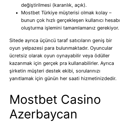
değiştirilmesi (karanlık, açık).
Mostbet Türkiye müşterisi olmak kolay –
bunun çok hızlı gerçekleşen kullanıcı hesabı
oluşturma işlemini tamamlamanız gerekiyor.
Sitede ayrıca üçüncü taraf satıcıların geniş bir
oyun yelpazesi para bulunmaktadır. Oyuncular
ücretsiz olarak oyun oynayabilir veya ödüller
kazanmak için gerçek pra kullanabilirler. Ayrıca
şirketin müşteri destek ekibi, sorularınızı
yanıtlamak için günün her saati hizmetinizdedir.
Mostbet Casino
Azerbaycan