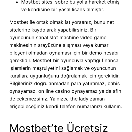
Mostbet sitesi sobre bu yolla hareket etmiş
ve kendisine bir yasal lisans almıştır.
Mostbet ile ortak olmak istiyorsanız, bunu net
sitelerine kaydolarak yapabilirsiniz. Bir
oyuncunun sanal slot machine video game
makinesinin arayüzüne alışması veya kumar
bileşeni olmadan oynaması için bir demo hesabı
gereklidir. Mostbet bir oyuncuyla yaptığı finansal
işlemlerin meşruiyetini sağlamak ve oyuncunun
kurallara uygunluğunu doğrulamak için gereklidir.
Bilgileriniz doğrulanmadan para yatıramaz, bahis
oynayamaz, on line casino oynayamaz ya da afin
de çekemezsiniz. Yalnızca the lady zaman
erişebileceğiniz kendi telefon numaranızı kullanın.
Mostbet’te Ücretsiz