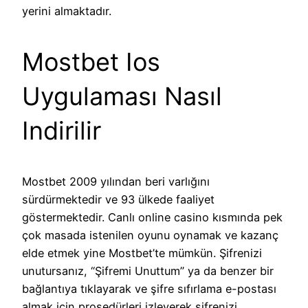
yerini almaktadır.
Mostbet Ios
Uygulaması Nasıl
Indirilir
Mostbet 2009 yılından beri varlığını
sürdürmektedir ve 93 ülkede faaliyet
göstermektedir. Canlı online casino kısmında pek
çok masada istenilen oyunu oynamak ve kazanç
elde etmek yine Mostbet’te mümkün. Şifrenizi
unutursanız, “Şifremi Unuttum” ya da benzer bir
bağlantıya tıklayarak ve şifre sıfırlama e-postası
almak için prosedürleri izleyerek şifrenizi