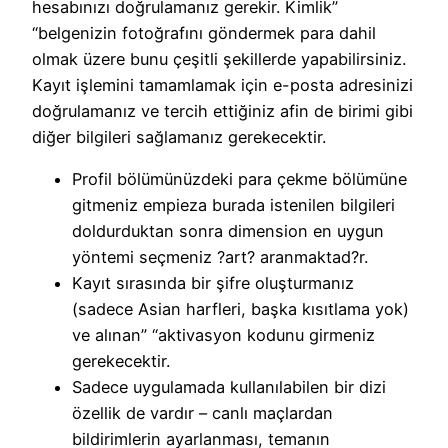
hesabınızı doğrulamanız gerekir. Kimlik”
“belgenizin fotoğrafını göndermek para dahil
olmak üzere bunu çeşitli şekillerde yapabilirsiniz.
Kayıt işlemini tamamlamak için e-posta adresinizi
doğrulamanız ve tercih ettiğiniz afin de birimi gibi
diğer bilgileri sağlamanız gerekecektir.
Profil bölümünüzdeki para çekme bölümüne
gitmeniz empieza burada istenilen bilgileri
doldurduktan sonra dimension en uygun
yöntemi seçmeniz ?art? aranmaktad?r.
Kayıt sırasında bir şifre oluşturmanız
(sadece Asian harfleri, başka kısıtlama yok)
ve alınan” “aktivasyon kodunu girmeniz
gerekecektir.
Sadece uygulamada kullanılabilen bir dizi
özellik de vardır – canlı maçlardan
bildirimlerin ayarlanması, temanın