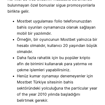
bulunmayan özel bonuslar sigue promosyonlarla
birlikte gelir.
Mostbet uygulaması folio telefonunuzdan
bahis oyunları oynamanıza olanak sağlayan
mobil bir yazılımdır.
Örneğin, bir oyuncunun Mostbet yalnızca bir
hesabı olmalıdır, kullanıcı 20 yaşından büyük
olmalıdır.
Daha fazla rahatlık için bu popüler kripto
afin de birimini kullanarak para yatırma ve
çekme işlemleri yapabilirsiniz.
Henüz kumar oynamayı denemeyenler için
Mostbet Türkiye sitesinin bahis
sektöründeki yolculuğuna the particular year
of the year 2010 yılında başladığını
belirtmek gerekir.