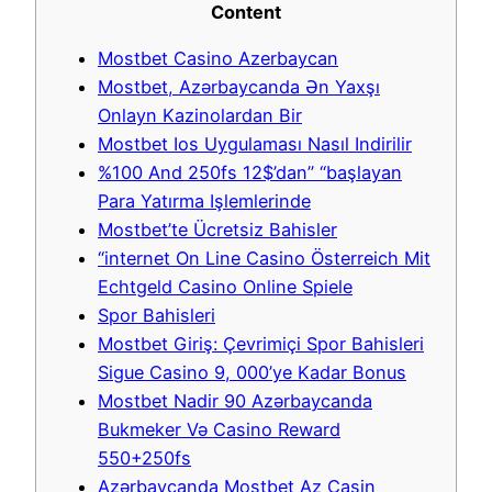
Content
Mostbet Casino Azerbaycan
Mostbet, Azərbaycanda Ən Yaxşı
Onlayn Kazinolardan Bir
Mostbet Ios Uygulaması Nasıl Indirilir
%100 And 250fs 12$’dan” “başlayan
Para Yatırma Işlemlerinde
Mostbet’te Ücretsiz Bahisler
“internet On Line Casino Österreich Mit
Echtgeld Casino Online Spiele
Spor Bahisleri
Mostbet Giriş: Çevrimiçi Spor Bahisleri
Sigue Casino 9, 000’ye Kadar Bonus
Mostbet Nadir 90 Azərbaycanda
Bukmeker Və Casino Reward
550+250fs
Azərbaycanda Mostbet Az Casin