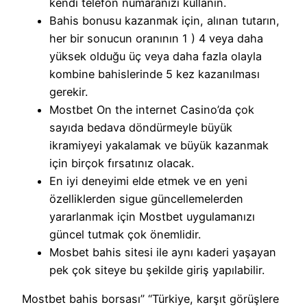
kendi telefon numaranızı kullanın.
Bahis bonusu kazanmak için, alınan tutarın,
her bir sonucun oranının 1 ) 4 veya daha
yüksek olduğu üç veya daha fazla olayla
kombine bahislerinde 5 kez kazanılması
gerekir.
Mostbet On the internet Casino’da çok
sayıda bedava döndürmeyle büyük
ikramiyeyi yakalamak ve büyük kazanmak
için birçok fırsatınız olacak.
En iyi deneyimi elde etmek ve en yeni
özelliklerden sigue güncellemelerden
yararlanmak için Mostbet uygulamanızı
güncel tutmak çok önemlidir.
Mosbet bahis sitesi ile aynı kaderi yaşayan
pek çok siteye bu şekilde giriş yapılabilir.
Mostbet bahis borsası” “Türkiye, karşıt görüşlere