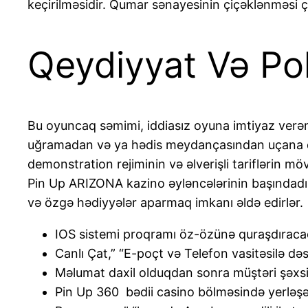
keçirilməsidir. Qumar sənayesinin çiçəklənməsi 
Qeydiyyat Və Pol
Bu oyuncaq səmimi, iddiasız oyuna imtiyaz verə
uğramadan və ya hədis meydançasından uçana qəd
demonstration rejiminin və əlverişli tariflərin m
Pin Up ARIZONA kazino əyləncələrinin başındadır.
və özgə hədiyyələr aparmaq imkanı əldə edirlər.
IOS sistemi proqramı öz-özünə quraşdıraca
Canlı Çat,” “E-poçt və Telefon vasitəsilə dəst
Məlumat daxil olduqdan sonra müştəri şəxsi 
Pin Up 360 bədii casino bölməsində yerləşən 