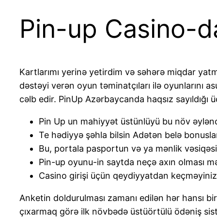
Pin-up Casino-d
Kartlarımı yerinə yetirdim və səhərə miqdar yat
dəstəyi verən oyun təminatçıları ilə oyunlarını a
cəlb edir. PinUp Azərbaycanda haqsız sayıldığı ü
Pin Up un mahiyyət üstünlüyü bu növ əylənc
Te hədiyyə şəhla bilsin Adətən belə bonusl
Bu, portala pasportun və ya mənlik vəsiqəsin
Pin-up oyunu-in saytda neçə axın olması mə
Casino girişi üçün qeydiyyatdan keçməyin
Anketin doldurulması zamanı edilən hər hansı bir
çıxarmaq görə ilk növbədə üstüörtülü ödəniş sist