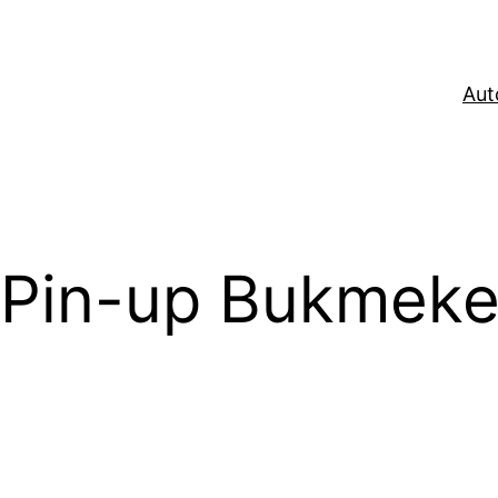
Aut
Pin-up Bukmeke