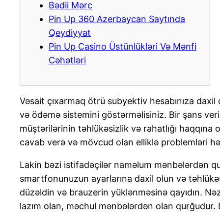
Bədii Mərc
Pin Up 360 Azerbaycan Saytında
Qeydiyyat
Pin Up Casino Üstünlükləri Və Mənfi
Cəhətləri
Vəsait çıxarmaq ötrü subyektiv hesabınıza daxil
və ödəmə sistemini göstərməlisiniz. Bir şans ve
müştərilərinin təhlükəsizlik və rahatlığı haqqın
cavab verə və mövcud olan elliklə problemləri hə
Lakin bəzi istifadəçilər naməlum mənbələrdən qu
smartfonunuzun ayarlarına daxil olun və təhlü
düzəldin və brauzerin yüklənməsinə qayıdın. Nəzə
lazım olan, məchul mənbələrdən olan qurğudur. Bu