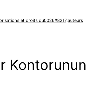
orisations et droits du0026#8217;auteurs
r Kontorunun