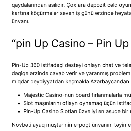
qaydalarından asılıdır. Çox ara depozit cəld oyu
kartına köçürmələr seven iş günü ərzində həyata 
ünvanı.
“pin Up Casino – Pin U
Pin-Up 360 istifadəçi dəstəyi onlayn chat və tele
dəqiqə ərzində cavab verir və yaranmış probleml
miqdar qeydiyyatdan keçməklə Azərbaycandan ol
Majestic Casino-nun board fırlanmalarla mün
Slot maşınlarını oflayn oynamaq üçün istifad
Pin-Up Casino Slotları üzvəliyi ən asudə bir re
Növbəti ayaq müştərinin e-poçt ünvanını təyin et