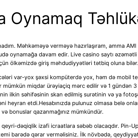
a Oynamaq Təhlükə
madım. Məhkəməyə verməyə hazırlaşıram, amma AMI edə
sudə oynamağa davam edir. Live casino saytı əzəmətli iş
çün ölkəmizdə giriş məhdudiyyətləri tətbiq oluna bilər
ələri var-yox şəxsi kompüterdə yox, həm də mobil te
ar mümkün miqdar ürəyiaçiq mərc edilir və 1 gündən 3 
in ilkin səhifəsinin skan edilmiş surətinin və ya fotoş
ni heyran etdi.Hesabınızda pulunuz olmasa belə onlar
iz və bonuslar qazanmağınız mümkündür.
 qeyri-dəqiqlik izafi icraatlara səbəb olacaqdır. Pin
emi barədə qərar verməlisiniz. İlk növbədə, qeydiyyat