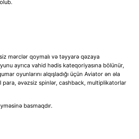
olub.
siz mərclər qoymalı və təyyarə qəzaya
unu ayrıca vahid hədis kateqoriyasına bölünür,
qumar oyunlarını alqışladığı üçün Aviator ən əla
para, əvəzsiz spinlər, cashback, multiplikatorlar
düyməsinə basmaqdır.