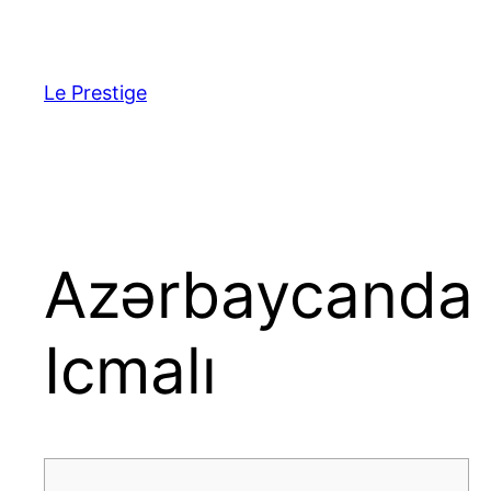
Skip
to
content
Le Prestige
Azərbaycanda 
Icmalı