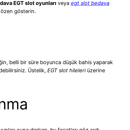
dava EGT slot oyunları
veya
egt slot bedava
 özen gösterin.​
neğin, belli bir süre boyunca düşük bahis yaparak
bilirsiniz.​ Üstelik,
EGT slot hileleri
üzerine
anma
yunları oyna
derken, bu fırsatları göz ardı