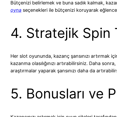
Bütçenizi belirlemek ve buna sadık kalmak, kazan
oyna
seçenekleri ile bütçenizi koruyarak eğlencen
4.​ Stratejik Spin 
Her slot oyununda, kazanç şansınızı artırmak için 
kazanma olasılığınızı artırabilirsiniz.​ Daha sonra
araştırmalar yaparak şansınızı daha da artırabilirs
5.​ Bonusları ve
Kazancınızı artırmak için oyun siteleri tarafında