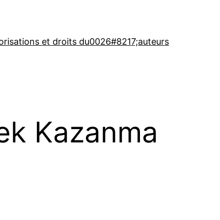
orisations et droits du0026#8217;auteurs
rmek Kazanma