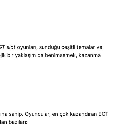
GT slot
oyunları, sunduğu çeşitli temalar ve
atejik bir yaklaşım da benimsemek, kazanma
ına sahip.​ Oyuncular, en çok kazandıran EGT
an bazıları: