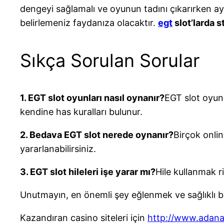
dengeyi sağlamalı ve oyunun tadını çıkarırken ayn
belirlemeniz faydanıza olacaktır.​
egt
slot’larda s
Sıkça Sorulan Sorular
1.​ EGT slot oyunları nasıl oynanır?
EGT slot oyun
kendine has kuralları bulunur.​
2.​ Bedava EGT slot nerede oynanır?
Birçok onli
yararlanabilirsiniz.​
3.​ EGT slot hileleri işe yarar mı?
Hile kullanmak ri
Unutmayın, en önemli şey eğlenmek ve sağlıklı b
Kazandıran casino siteleri için
http://www.adanas