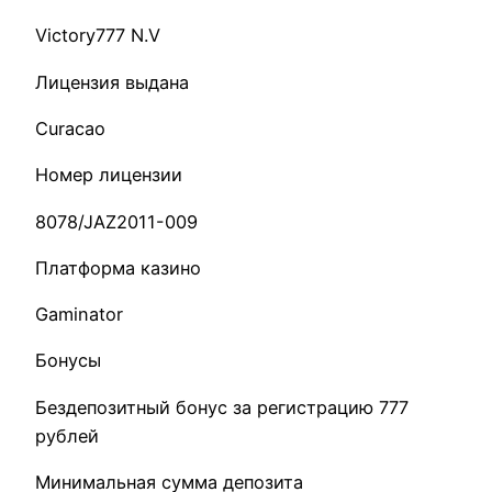
Victory777 N.V
Лицензия выдана
Curacao
Номер лицензии
8078/JAZ2011-009
Платформа казино
Gaminator
Бонусы
Бездепозитный бонус за регистрацию 777
рублей
Минимальная сумма депозита