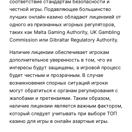
соответствие стандартам безопасности и
честной игры. Подавляющее большинство
лучших онлайн казино обладают лицензией от
одного из признанных игорных регуляторов,
таких как Malta Gaming Authority, UK Gambling
Commission или Gibraltar Regulatory Authority.
Наличие лицензии обеспечивает игрокам
дополнительное уверенность в том, что их
интересы будут защищены, а игровой процесс
будет честным и прозрачным. В случае
возникновения спорных ситуаций игроки
могут обратиться к органам регулирования с
жалобами и претензиями. Таким образом,
наличие лицензии является важным фактором,
который следует учитывать при выборе ТОП
казино для игры в онлайн азартные игры.