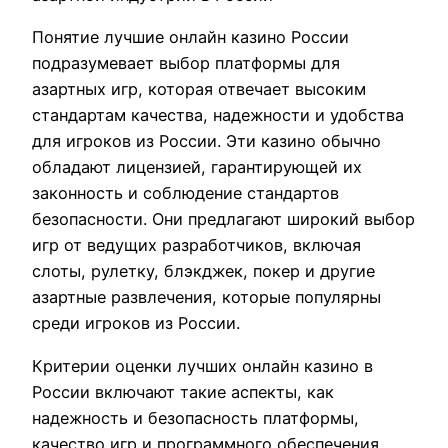
Понятие лучшие онлайн казино России
подразумевает выбор платформы для
азартных игр, которая отвечает высоким
стандартам качества, надежности и удобства
для игроков из России. Эти казино обычно
обладают лицензией, гарантирующей их
законность и соблюдение стандартов
безопасности. Они предлагают широкий выбор
игр от ведущих разработчиков, включая
слоты, рулетку, блэкджек, покер и другие
азартные развлечения, которые популярны
среди игроков из России.
Критерии оценки лучших онлайн казино в
России включают такие аспекты, как
надежность и безопасность платформы,
качество игр и программного обеспечения,