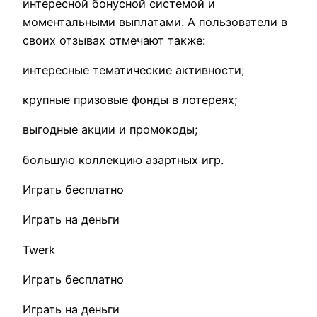
интересной бонусной системой и
моментальными выплатами. А пользователи в
своих отзывах отмечают также:
интересные тематические активности;
крупные призовые фонды в лотереях;
выгодные акции и промокоды;
большую коллекцию азартных игр.
Играть бесплатно
Играть на деньги
Twerk
Играть бесплатно
Играть на деньги