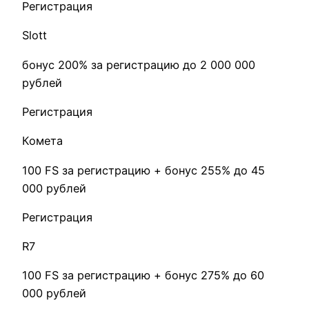
Регистрация
Slott
бонус 200% за регистрацию до 2 000 000
рублей
Регистрация
Комета
100 FS за регистрацию + бонус 255% до 45
000 рублей
Регистрация
R7
100 FS за регистрацию + бонус 275% до 60
000 рублей