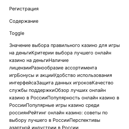
Регистрация
Содержание
Toggle
Значение выбора правильного казино для игры
на деньгиКритерии выбора лучшего онлайн
казино на деньгиНаличие
лицензииРазнообразие ассортимента
игрБонусы и акцииУдобство использования
интерфейсаЗащита данных игроковКачество
службы поддержкиОбзор лучших онлайн
казино в РоссииПопулярность онлайн казино в
РоссииПопулярные игры казино среди
россиянРейтинг онлайн казино: советы по
выбору лучшего в РоссииПерспективы
азартной индустрии в России