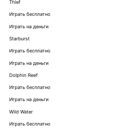
Thief
Играть бесплатно
Играть на деньги
Starburst
Играть бесплатно
Играть на деньги
Dolphin Reef
Играть бесплатно
Играть на деньги
Wild Water
Играть бесплатно