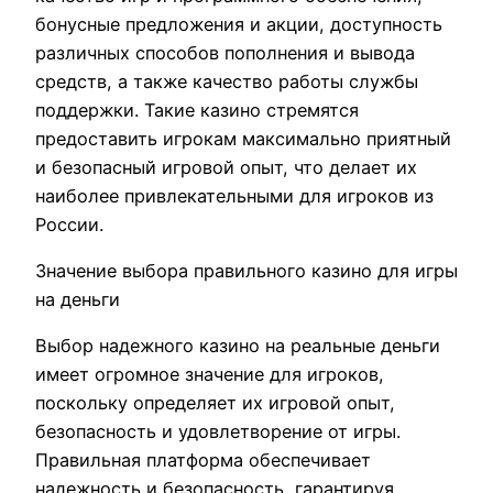
бонусные предложения и акции, доступность
различных способов пополнения и вывода
средств, а также качество работы службы
поддержки. Такие казино стремятся
предоставить игрокам максимально приятный
и безопасный игровой опыт, что делает их
наиболее привлекательными для игроков из
России.
Значение выбора правильного казино для игры
на деньги
Выбор надежного казино на реальные деньги
имеет огромное значение для игроков,
поскольку определяет их игровой опыт,
безопасность и удовлетворение от игры.
Правильная платформа обеспечивает
надежность и безопасность, гарантируя