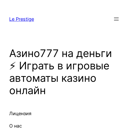
Skip
to
Le Prestige
content
Азино777 на деньги
⚡️ Играть в игровые
автоматы казино
онлайн
Лицензия
О нас