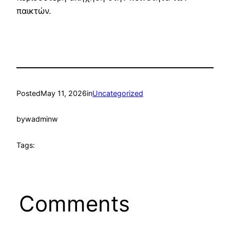
παικτών.
Posted
May 11, 2026
in
Uncategorized
by
wadminw
Tags:
Comments