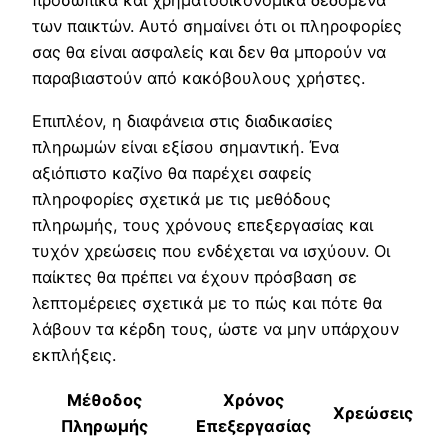
προσωπικά και χρηματοοικονομικά δεδομένα
των παικτών. Αυτό σημαίνει ότι οι πληροφορίες
σας θα είναι ασφαλείς και δεν θα μπορούν να
παραβιαστούν από κακόβουλους χρήστες.
Επιπλέον, η διαφάνεια στις διαδικασίες
πληρωμών είναι εξίσου σημαντική. Ένα
αξιόπιστο καζίνο θα παρέχει σαφείς
πληροφορίες σχετικά με τις μεθόδους
πληρωμής, τους χρόνους επεξεργασίας και
τυχόν χρεώσεις που ενδέχεται να ισχύουν. Οι
παίκτες θα πρέπει να έχουν πρόσβαση σε
λεπτομέρειες σχετικά με το πώς και πότε θα
λάβουν τα κέρδη τους, ώστε να μην υπάρχουν
εκπλήξεις.
Μέθοδος
Χρόνος
Χρεώσεις
Πληρωμής
Επεξεργασίας