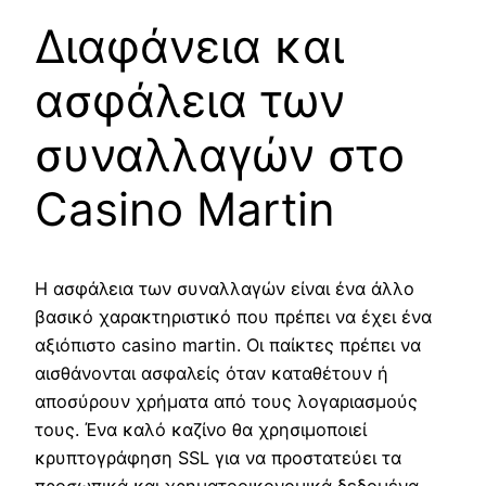
Διαφάνεια και
ασφάλεια των
συναλλαγών στο
Casino Martin
Η ασφάλεια των συναλλαγών είναι ένα άλλο
βασικό χαρακτηριστικό που πρέπει να έχει ένα
αξιόπιστο casino martin. Οι παίκτες πρέπει να
αισθάνονται ασφαλείς όταν καταθέτουν ή
αποσύρουν χρήματα από τους λογαριασμούς
τους. Ένα καλό καζίνο θα χρησιμοποιεί
κρυπτογράφηση SSL για να προστατεύει τα