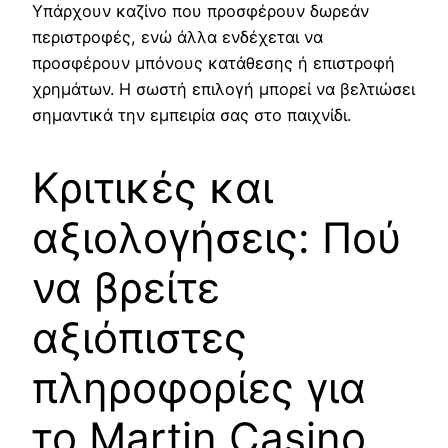
Υπάρχουν καζίνο που προσφέρουν δωρεάν
περιστροφές, ενώ άλλα ενδέχεται να
προσφέρουν μπόνους κατάθεσης ή επιστροφή
χρημάτων. Η σωστή επιλογή μπορεί να βελτιώσει
σημαντικά την εμπειρία σας στο παιχνίδι.
Κριτικές και
αξιολογήσεις: Πού
να βρείτε
αξιόπιστες
πληροφορίες για
το Martin Casino