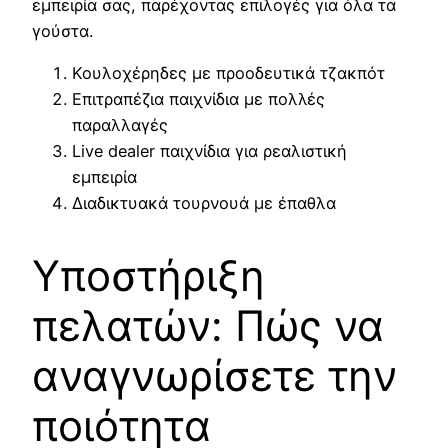
εμπειρία σας, παρέχοντας επιλογές για όλα τα
γούστα.
Κουλοχέρηδες με προοδευτικά τζακπότ
Επιτραπέζια παιχνίδια με πολλές
παραλλαγές
Live dealer παιχνίδια για ρεαλιστική
εμπειρία
Διαδικτυακά τουρνουά με έπαθλα
Υποστήριξη
πελατών: Πώς να
αναγνωρίσετε την
ποιότητα