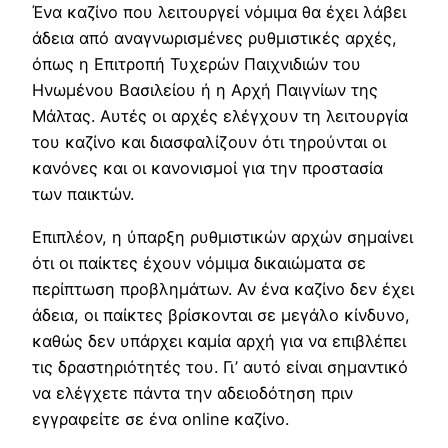
Ένα καζίνο που λειτουργεί νόμιμα θα έχει λάβει
άδεια από αναγνωρισμένες ρυθμιστικές αρχές,
όπως η Επιτροπή Τυχερών Παιχνιδιών του
Ηνωμένου Βασιλείου ή η Αρχή Παιγνίων της
Μάλτας. Αυτές οι αρχές ελέγχουν τη λειτουργία
του καζίνο και διασφαλίζουν ότι τηρούνται οι
κανόνες και οι κανονισμοί για την προστασία
των παικτών.
Επιπλέον, η ύπαρξη ρυθμιστικών αρχών σημαίνει
ότι οι παίκτες έχουν νόμιμα δικαιώματα σε
περίπτωση προβλημάτων. Αν ένα καζίνο δεν έχει
άδεια, οι παίκτες βρίσκονται σε μεγάλο κίνδυνο,
καθώς δεν υπάρχει καμία αρχή για να επιβλέπει
τις δραστηριότητές του. Γι’ αυτό είναι σημαντικό
να ελέγχετε πάντα την αδειοδότηση πριν
εγγραφείτε σε ένα online καζίνο.