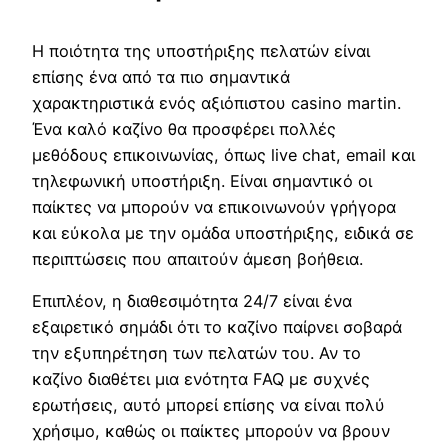
Η ποιότητα της υποστήριξης πελατών είναι
επίσης ένα από τα πιο σημαντικά
χαρακτηριστικά ενός αξιόπιστου casino martin.
Ένα καλό καζίνο θα προσφέρει πολλές
μεθόδους επικοινωνίας, όπως live chat, email και
τηλεφωνική υποστήριξη. Είναι σημαντικό οι
παίκτες να μπορούν να επικοινωνούν γρήγορα
και εύκολα με την ομάδα υποστήριξης, ειδικά σε
περιπτώσεις που απαιτούν άμεση βοήθεια.
Επιπλέον, η διαθεσιμότητα 24/7 είναι ένα
εξαιρετικό σημάδι ότι το καζίνο παίρνει σοβαρά
την εξυπηρέτηση των πελατών του. Αν το
καζίνο διαθέτει μια ενότητα FAQ με συχνές
ερωτήσεις, αυτό μπορεί επίσης να είναι πολύ
χρήσιμο, καθώς οι παίκτες μπορούν να βρουν