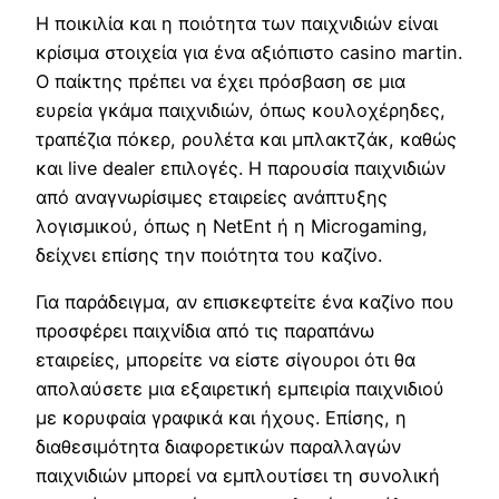
Η ποικιλία και η ποιότητα των παιχνιδιών είναι
κρίσιμα στοιχεία για ένα αξιόπιστο casino martin.
Ο παίκτης πρέπει να έχει πρόσβαση σε μια
ευρεία γκάμα παιχνιδιών, όπως κουλοχέρηδες,
τραπέζια πόκερ, ρουλέτα και μπλακτζάκ, καθώς
και live dealer επιλογές. Η παρουσία παιχνιδιών
από αναγνωρίσιμες εταιρείες ανάπτυξης
λογισμικού, όπως η NetEnt ή η Microgaming,
δείχνει επίσης την ποιότητα του καζίνο.
Για παράδειγμα, αν επισκεφτείτε ένα καζίνο που
προσφέρει παιχνίδια από τις παραπάνω
εταιρείες, μπορείτε να είστε σίγουροι ότι θα
απολαύσετε μια εξαιρετική εμπειρία παιχνιδιού
με κορυφαία γραφικά και ήχους. Επίσης, η
διαθεσιμότητα διαφορετικών παραλλαγών
παιχνιδιών μπορεί να εμπλουτίσει τη συνολική