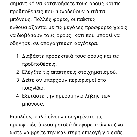
σημαντικό να κατανοήσετε τους όρους και τις
προϋποθέσεις που συνοδεύουν αυτά τα
μπόνους. Πολλές φορές, οι παίκτες
ενθουσιάζονται με τις μεγάλες προσφορές χωρίς
να διαβάσουν τους όρους, κάτι που μπορεί να
οδηγήσει σε απογοήτευση αργότερα.
Διαβάστε προσεκτικά τους όρους και τις
προϋποθέσεις.
Ελέγξτε τις απαιτήσεις στοιχηματισμού.
Δείτε αν υπάρχουν περιορισμοί στα
παιχνίδια.
Εξετάστε την ημερομηνία λήξης των
μπόνους.
Επιπλέον, καλό είναι να συγκρίνετε τις
προσφορές άμεσα μεταξύ διαφορετικών καζίνο,
ώστε να βρείτε την καλύτερη επιλογή για εσάς.